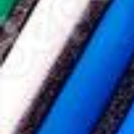
СВЕДЕНИЯ об организации отдыха детей и их оздоровления
Снижение бюрократической нагрузки
Содействие занятости 
центр «ТОЧКА РОСТА»
Школьный спортивный клуб
Школьн
Психолого-педагогическое сопровождение
Руководство.
Ст
Школьная газета
Методическая работа
План финансово-хо
Свидетельство о государственной аккредитации
Локальные н
Образовательные стандарты и требования
Профессиональны
Правила приема