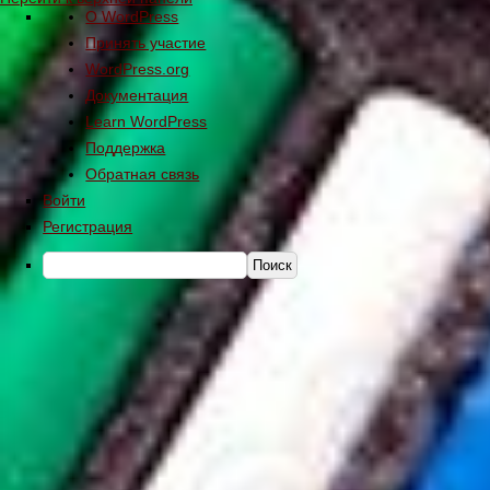
О WordPress
Аннотации к рабочим программам основного общего образова
Принять участие
аннотации ооо
Антитеррор
Безопасность
Беседы о войн
WordPress.org
Документация
Вакантные места для приема (перевода) обучающихся
Восп
Learn WordPress
Поддержка
Документы
Ежедневное меню
Интернет приёмная
Инфо
Обратная связь
Войти
Конкурс Поздравительная открытка к 75-летию Победы
Регистрация
Материально-техническое обеспечение и оснащенность образо
Меры социальной поддержки обучающихся
Наставничество
Организация образовательного процесса с учетом «ковидных»
Отряд ЮИДД
Оценка качества образования
Оценка качест
Оценка качества образования всероссийские проверочные раб
ПРОФИЛАКТИКА ОРВИ, гриппа, коронавируса(полезная инфор