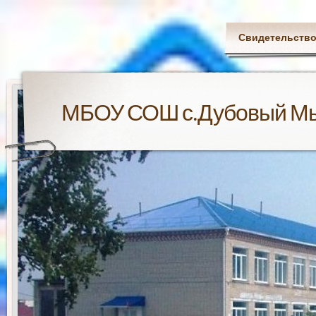
Свидетельство
МБОУ СОШ с.Дубовый М